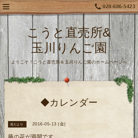
028-686-5423
こうと直売所&
玉川りんご園
ようこそ！こうと直売所＆玉川りんご園のホームページへ
◆カレンダー
2016-05-13 (金)
花だより
藤の花が満開です。