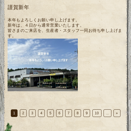
謹賀新年
本年もよろしくお願い申し上げます。
新年は、４日から通常営業いたします。
皆さまのご来店を、生産者・スタッフ一同お待ち申し上げま
す。
1
2
3
4
5
6
7
8
9
10
...
»