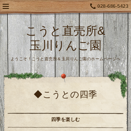
028-686-5423
こうと直売所&
玉川りんご園
ようこそ！こうと直売所＆玉川りんご園のホームページへ
◆こうとの四季
四季を楽しむ