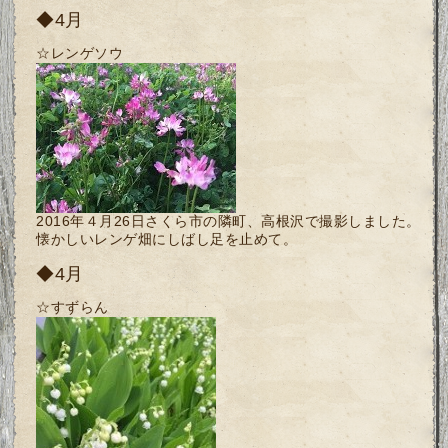
◆4月
☆レンゲソウ
2016年４月26日さくら市の隣町、高根沢で撮影しました。
懐かしいレンゲ畑にしばし足を止めて。
◆4月
☆すずらん