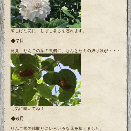
涼しげな花に、しばし暑さを忘れます。
◆7月
発見！りんごの葉の裏側に、なんとセミの抜け殻が・・・
元気に鳴いてね！
◆6月
りんご園の縁取りにいろいろな花を植えました。