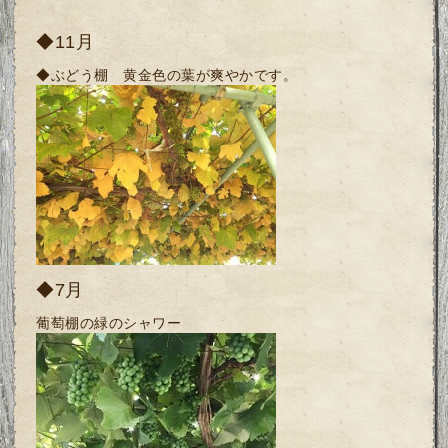
◆11月
◆ぶどう棚 黄金色の葉が爽やかです。
◆7月
葡萄棚の緑のシャワー