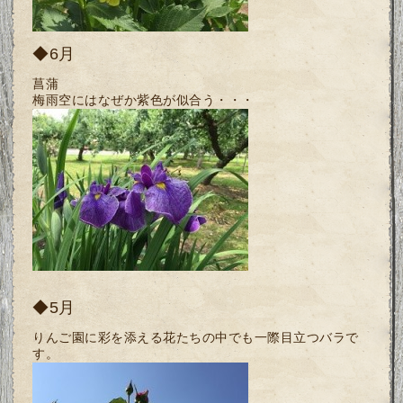
◆6月
菖蒲
梅雨空にはなぜか紫色が似合う・・・
◆5月
りんご園に彩を添える花たちの中でも一際目立つバラで
す。