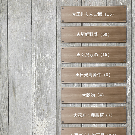
★玉川りんご園（15）
★新鮮野菜（50）
★くだもの（15）
★日光高原牛（6）
★穀物（4）
★花卉・種苗類（7）