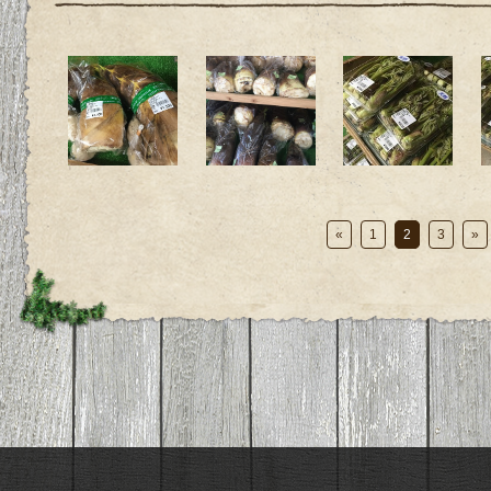
«
1
2
3
»