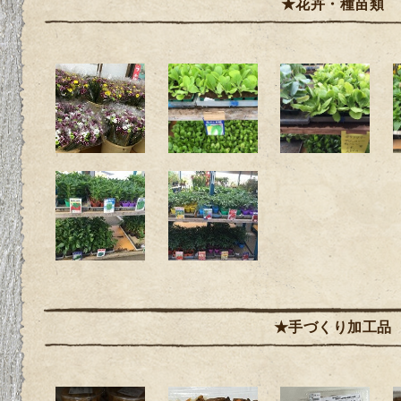
★花卉・種苗類
★手づくり加工品