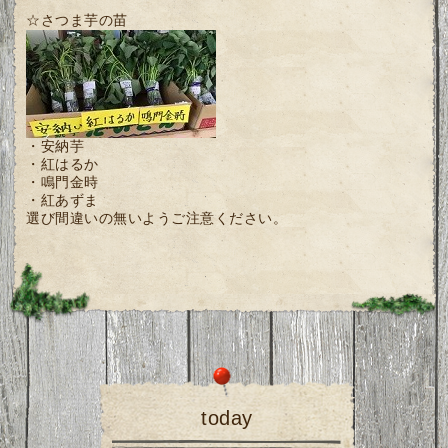
☆さつま芋の苗
・安納芋
・紅はるか
・鳴門金時
・紅あずま
選び間違いの無いようご注意ください。
today