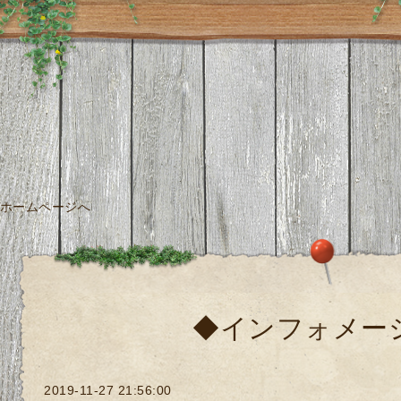
ホームページへ
◆インフォメー
2019-11-27 21:56:00