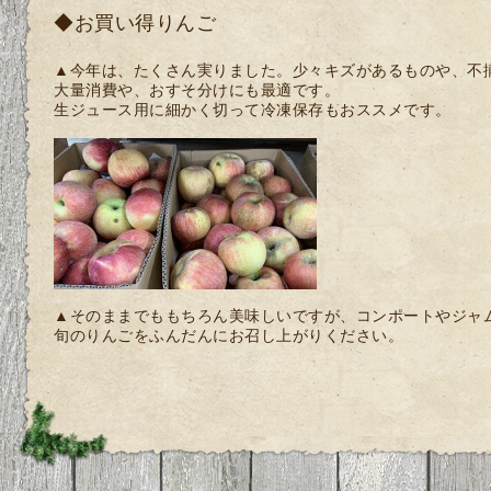
◆お買い得りんご
▲今年は、たくさん実りました。少々キズがあるものや、不
大量消費や、おすそ分けにも最適です。
生ジュース用に細かく切って冷凍保存もおススメです。
▲そのままでももちろん美味しいですが、コンポートやジャ
旬のりんごをふんだんにお召し上がりください。